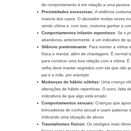
de comportamento é em relação a uma pessoa o
Proximidades excessivas:
A violência costuma
maioria dos casos. O abusador muitas vezes ma
sendo vítima e, com isso, costuma ganhar a con
Comportamentos infantis repentinos
: Se o j
abandonou anteriormente, é um indicativo de qu
Silêncio predominante
: Para manter a vítima 
física e mental, além de chantagens. É normal 
para construir uma boa relação com a vítima. É
velha deve manter segredos com ela que não p
pai e a mãe, por exemplo.
Mudanças de hábito súbitas:
Uma criança vít
alterações de hábito repentinas. O sono, falta 
indicativos de que algo está errado.
Comportamentos sexuais:
Crianças que apres
brincadeiras de cunho sexual e usam palavras 
indicando uma situação de abuso.
Traumatismos físicos:
Os vestígios mais óbvio
físicas como marcas de agressão, doenças sexua