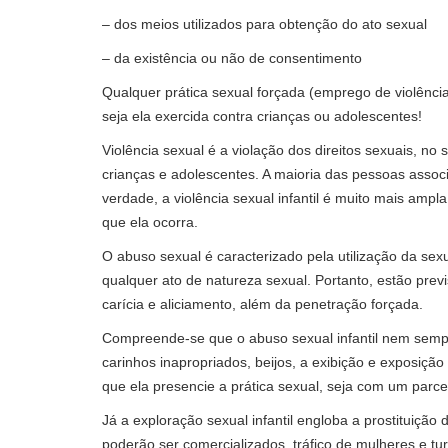
– dos meios utilizados para obtenção do ato sexual
– da existência ou não de consentimento
Qualquer prática sexual forçada (emprego de violênci
seja ela exercida contra crianças ou adolescentes!
Violência sexual é a violação dos direitos sexuais, no
crianças e adolescentes. A maioria das pessoas assoc
verdade, a violência sexual infantil é muito mais am
que ela ocorra.
O abuso sexual é caracterizado pela utilização da sex
qualquer ato de natureza sexual. Portanto, estão prev
carícia e aliciamento, além da penetração forçada.
Compreende-se que o abuso sexual infantil nem sempr
carinhos inapropriados, beijos, a exibição e exposiç
que ela presencie a prática sexual, seja com um parcei
Já a exploração sexual infantil engloba a prostituiçã
poderão ser comercializados, tráfico de mulheres e t