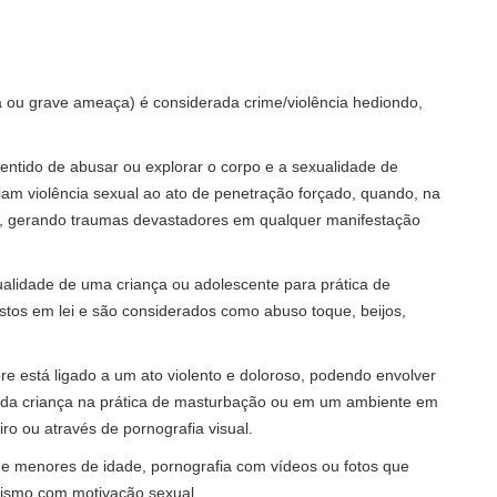
a ou grave ameaça) é considerada crime/violência hediondo,
 sentido de abusar ou explorar o corpo e a sexualidade de
iam violência sexual ao ato de penetração forçado, quando, na
pla, gerando traumas devastadores em qualquer manifestação
ualidade de uma criança ou adolescente para prática de
istos em lei e são considerados como abuso toque, beijos,
e está ligado a um ato violento e doloroso, podendo envolver
ão da criança na prática de masturbação ou em um ambiente em
ro ou através de pornografia visual.
o de menores de idade, pornografia com vídeos ou fotos que
urismo com motivação sexual.