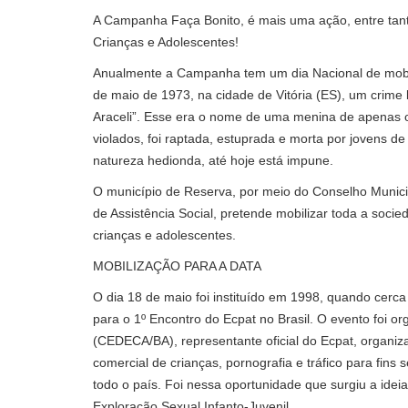
A Campanha Faça Bonito, é mais uma ação, entre tant
Crianças e Adolescentes!
Anualmente a Campanha tem um dia Nacional de mobili
de maio de 1973, na cidade de Vitória (ES), um crime
Araceli”. Esse era o nome de uma menina de apenas o
violados, foi raptada, estuprada e morta por jovens d
natureza hedionda, até hoje está impune.
O município de Reserva, por meio do Conselho Municip
de Assistência Social, pretende mobilizar toda a socie
crianças e adolescentes.
MOBILIZAÇÃO PARA A DATA
O dia 18 de maio foi instituído em 1998, quando cerca
para o 1º Encontro do Ecpat no Brasil. O evento foi 
(CEDECA/BA), representante oficial do Ecpat, organiza
comercial de crianças, pornografia e tráfico para fins 
todo o país. Foi nessa oportunidade que surgiu a ide
Exploração Sexual Infanto-Juvenil.