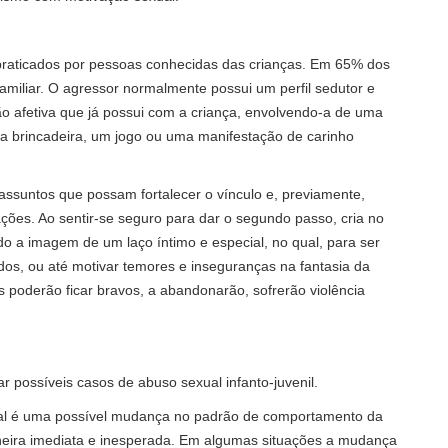
 praticados por pessoas conhecidas das crianças. Em 65% dos
amiliar. O agressor normalmente possui um perfil sedutor e
ão afetiva que já possui com a criança, envolvendo-a de uma
ma brincadeira, um jogo ou uma manifestação de carinho
assuntos que possam fortalecer o vínculo e, previamente,
ções. Ao sentir-se seguro para dar o segundo passo, cria no
o a imagem de um laço íntimo e especial, no qual, para ser
os, ou até motivar temores e inseguranças na fantasia da
s poderão ficar bravos, a abandonarão, sofrerão violência
car possíveis casos de abuso sexual infanto-juvenil.
nal é uma possível mudança no padrão de comportamento da
neira imediata e inesperada. Em algumas situações a mudança