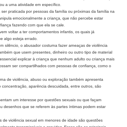
u a uma atividade em específico.
 ser praticada por pessoas da família ou próximas da família na
nipula emocionalmente a criança, que não percebe estar
fiança fazendo com que ela se cale.
ovem voltar a ter comportamentos infantis, os quais já
e algo esteja errado.
em silêncio, o abusador costuma fazer ameaças de violência
também que usem presentes, dinheiro ou outro tipo de material
 essencial explicar à criança que nenhum adulto ou criança mais
ossam ser compartilhados com pessoas de confiança, como o
ima de violência, abuso ou exploração também apresenta
de concentração, aparência descuidada, entre outros, são
entam um interesse por questões sexuais ou que façam
ou desenhos que se referem às partes íntimas podem estar
s de violência sexual em menores de idade são questões
lmente transmissíveis e gravidez. Essas são as principais