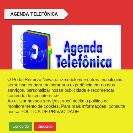
AGENDA TELEFÔNICA
O Portal Reserva News utiliza cookies e outras tecnologias
semelhantes para melhorar sua experiência em nossos
serviços, personalizar nossa publicidade e recomendar
conteúdo de seu interesse.
Ao utilizar nossos serviços, você aceita a política de
Desenvolvido e Hospedado por
Plugin Informática
monitoramento de cookies. Para mais informações, consulte
Reserva News Tecnologia - CNPJ - 42.509.198/0001-83
nossa
POLÍTICA DE PRIVACIDADE
O Portal
Fale Conosco
Politica de Privacidade
Anuncie Aqui
Concordo
Discordo