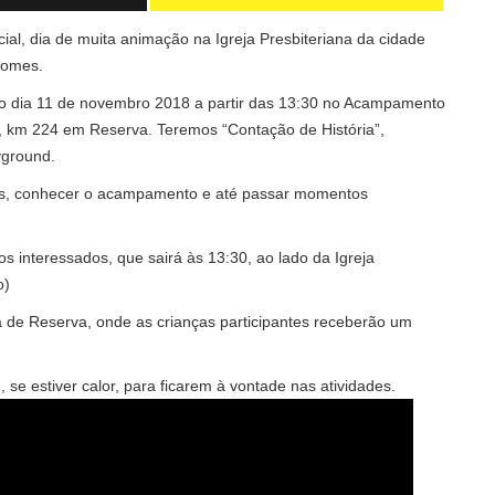
al, dia de muita animação na Igreja Presbiteriana da cidade
Gomes.
 no dia 11 de novembro 2018 a partir das 13:30 no Acampamento
), km 224 em Reserva. Teremos “Contação de História”,
yground.
hos, conhecer o acampamento e até passar momentos
dos interessados, que sairá às 13:30, ao lado da Igreja
o)
a de Reserva, onde as crianças participantes receberão um
se estiver calor, para ficarem à vontade nas atividades.