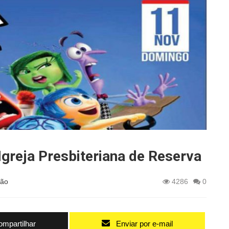
Igreja Presbiteriana de Reserva
oão
4286
0
mpartilhar
Enviar por e-mail