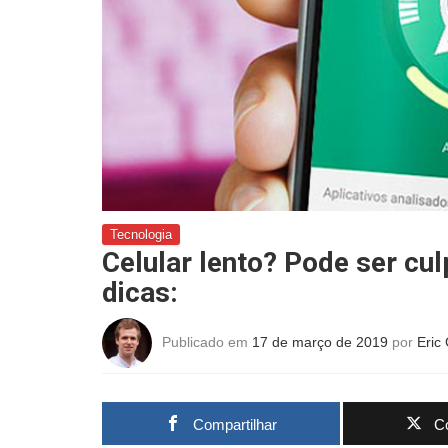
Tecnologia
Celular lento? Pode ser cu
dicas:
Publicado em
17 de março de 2019
por
Eric
Compartilhar
Co