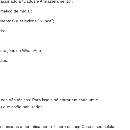
relacionado a “Dados e Armazenamento”;
mático de mídia”;
umentos) e selecione “Nunca”;
ira.
gurações do WhatsApp;
dias:
os três tópicos. Para isso é só entrar em cada um e
) que estão habilitados;
 baixadas automaticamente. Libere espaço Caso o seu celular