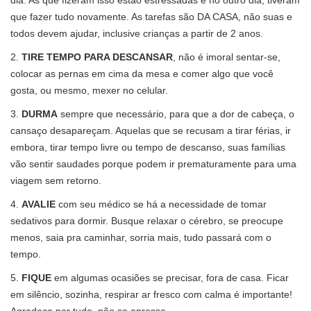
dia. As que fizeram isso estão estressadas e no outro dia, tiveram
que fazer tudo novamente. As tarefas são DA CASA, não suas e
todos devem ajudar, inclusive crianças a partir de 2 anos.
2.
TIRE TEMPO PARA DESCANSAR
, não é imoral sentar-se,
colocar as pernas em cima da mesa e comer algo que você
gosta, ou mesmo, mexer no celular.
3.
DURMA
sempre que necessário, para que a dor de cabeça, o
cansaço desapareçam. Aquelas que se recusam a tirar férias, ir
embora, tirar tempo livre ou tempo de descanso, suas famílias
vão sentir saudades porque podem ir prematuramente para uma
viagem sem retorno.
4.
AVALIE
com seu médico se há a necessidade de tomar
sedativos para dormir. Busque relaxar o cérebro, se preocupe
menos, saia pra caminhar, sorria mais, tudo passará com o
tempo.
5.
FIQUE
em algumas ocasiões se precisar, fora de casa. Ficar
em silêncio, sozinha, respirar ar fresco com calma é importante!