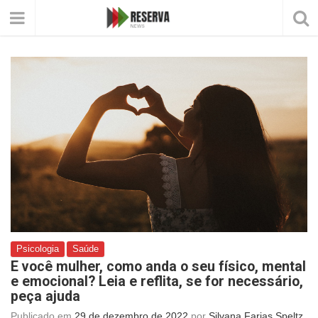
Psicologia
Saúde
E você mulher, como anda o seu físico, mental
e emocional? Leia e reflita, se for necessário,
peça ajuda
Publicado em
29 de dezembro de 2022
por
Silvana Farias Speltz