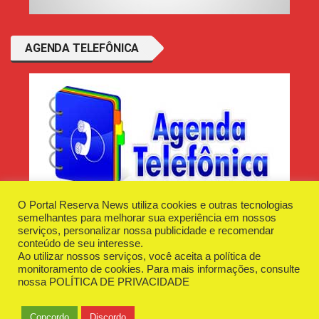
AGENDA TELEFÔNICA
O Portal Reserva News utiliza cookies e outras tecnologias
semelhantes para melhorar sua experiência em nossos
serviços, personalizar nossa publicidade e recomendar
conteúdo de seu interesse.
Ao utilizar nossos serviços, você aceita a política de
Desenvolvido e Hospedado por
Plugin Informática
monitoramento de cookies. Para mais informações, consulte
Reserva News Tecnologia - CNPJ - 42.509.198/0001-83
nossa
POLÍTICA DE PRIVACIDADE
O Portal
Fale Conosco
Politica de Privacidade
Anuncie Aqui
Concordo
Discordo