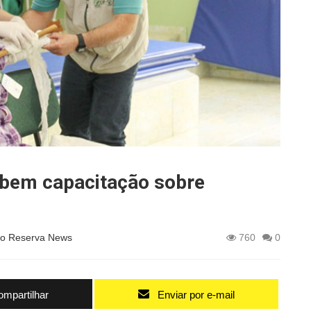
ebem capacitação sobre
o Reserva News
760
0
mpartilhar
Enviar por e-mail