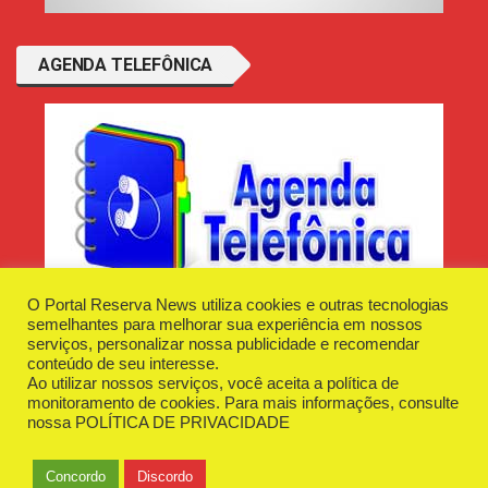
AGENDA TELEFÔNICA
O Portal Reserva News utiliza cookies e outras tecnologias
semelhantes para melhorar sua experiência em nossos
serviços, personalizar nossa publicidade e recomendar
conteúdo de seu interesse.
Ao utilizar nossos serviços, você aceita a política de
Desenvolvido e Hospedado por
Plugin Informática
monitoramento de cookies. Para mais informações, consulte
Reserva News Tecnologia - CNPJ - 42.509.198/0001-83
nossa
POLÍTICA DE PRIVACIDADE
O Portal
Fale Conosco
Politica de Privacidade
Anuncie Aqui
Concordo
Discordo