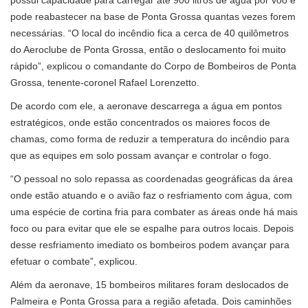
possui capacidade para carregar até 900 litros de água por voo e
pode reabastecer na base de Ponta Grossa quantas vezes forem
necessárias. “O local do incêndio fica a cerca de 40 quilômetros
do Aeroclube de Ponta Grossa, então o deslocamento foi muito
rápido”, explicou o comandante do Corpo de Bombeiros de Ponta
Grossa, tenente-coronel Rafael Lorenzetto.
De acordo com ele, a aeronave descarrega a água em pontos
estratégicos, onde estão concentrados os maiores focos de
chamas, como forma de reduzir a temperatura do incêndio para
que as equipes em solo possam avançar e controlar o fogo.
“O pessoal no solo repassa as coordenadas geográficas da área
onde estão atuando e o avião faz o resfriamento com água, com
uma espécie de cortina fria para combater as áreas onde há mais
foco ou para evitar que ele se espalhe para outros locais. Depois
desse resfriamento imediato os bombeiros podem avançar para
efetuar o combate”, explicou.
Além da aeronave, 15 bombeiros militares foram deslocados de
Palmeira e Ponta Grossa para a região afetada. Dois caminhões