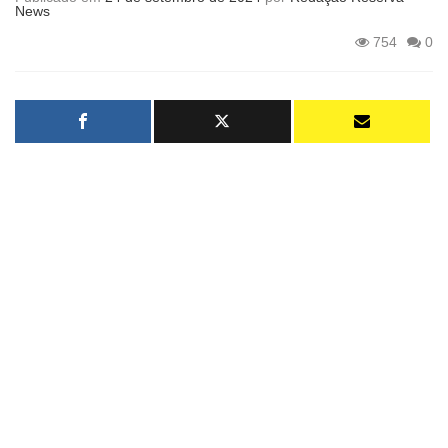
News
754
0