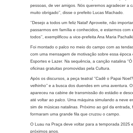
pessoas, de ver amigos. Nós queremos agradecer a ca
muito obrigado’’, disse o prefeito Lucas Machado.
‘’Desejo a todos um feliz Natal! Aproveite, não import
passarmos em família e conhecidos, e estarmos com 
todos’’, exemplificou a vice-prefeita Ana Maria Pachalki
Foi montado o palco no meio do campo com as tendas, 
com uma mensagem de motivação sobre essa época do
Esportes e Lazer. Na sequência, a canção natalina ‘’Ó N
oficinas gratuitas promovidas pela Cultura.
Após os discursos, a peça teatral ‘’Cadê o Papai Noel
velhinho’’ e a busca dos duendes em uma aventura. O 
apareceu na cabine de transmissão do estádio e desc
até voltar ao palco. Uma máquina simulando a neve 
sim de músicas natalinas. Próximo ao gol da entrada, 
formaram uma grande fila que cruzou o campo.
O Luau na Praça deve voltar para a temporada 2025 e
próximos anos.