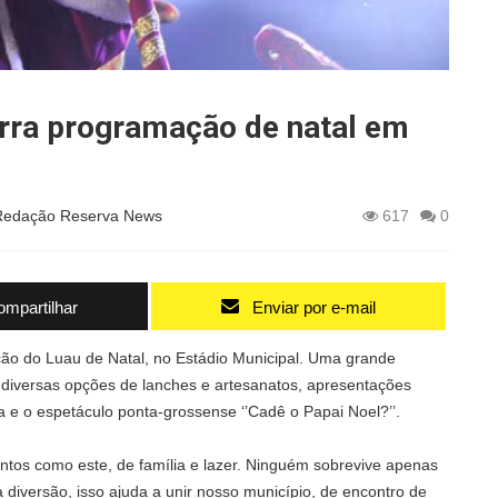
erra programação de natal em
Redação Reserva News
617
0
mpartilhar
Enviar por e-mail
edição do Luau de Natal, no Estádio Municipal. Uma grande
 diversas opções de lanches e artesanatos, apresentações
lva e o espetáculo ponta-grossense ‘’Cadê o Papai Noel?’’.
tos como este, de família e lazer. Ninguém sobrevive apenas
diversão, isso ajuda a unir nosso município, de encontro de