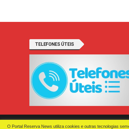
TELEFONES ÚTEIS
O Portal Reserva News utiliza cookies e outras tecnologias sem
Desenvolvido e Hospedado por
Plugin Informáti