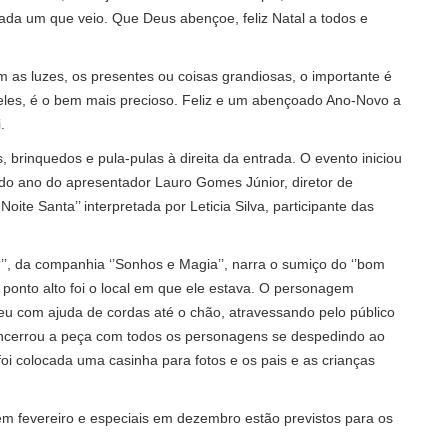
da um que veio. Que Deus abençoe, feliz Natal a todos e
am as luzes, os presentes ou coisas grandiosas, o importante é
eles, é o bem mais precioso. Feliz e um abençoado Ano-Novo a
.
brinquedos e pula-pulas à direita da entrada. O evento iniciou
 ano do apresentador Lauro Gomes Júnior, diretor de
oite Santa’’ interpretada por Leticia Silva, participante das
?’’, da companhia ‘’Sonhos e Magia’’, narra o sumiço do ‘’bom
ponto alto foi o local em que ele estava. O personagem
eu com ajuda de cordas até o chão, atravessando pelo público
encerrou a peça com todos os personagens se despedindo ao
foi colocada uma casinha para fotos e os pais e as crianças
m fevereiro e especiais em dezembro estão previstos para os