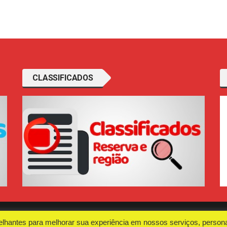
CLASSIFICADOS
elhantes para melhorar sua experiência em nossos serviços, persona
ca
O Portal
Fal