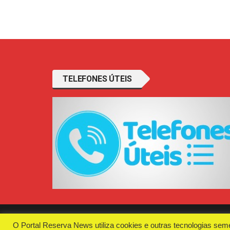
TELEFONES ÚTEIS
O Portal Reserva News utiliza cookies e outras tecnologias sem
Desenvolvido e Hospedado por
Plugin Informáti