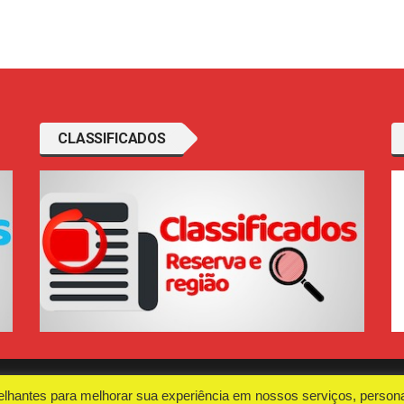
CLASSIFICADOS
elhantes para melhorar sua experiência em nossos serviços, persona
ca
O Portal
Fal