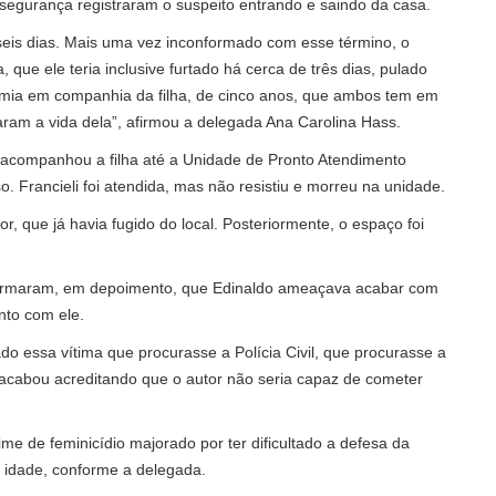
 segurança registraram o suspeito entrando e saindo da casa.
seis dias. Mais uma vez inconformado com esse término, o
, que ele teria inclusive furtado há cerca de três dias, pulado
ormia em companhia da filha, de cinco anos, que ambos tem em
aram a vida dela”, afirmou a delegada Ana Carolina Hass.
a acompanhou a filha até a Unidade de Pronto Atendimento
 Francieli foi atendida, mas não resistiu e morreu na unidade.
tor, que já havia fugido do local. Posteriormente, o espaço foi
nformaram, em depoimento, que Edinaldo ameaçava acabar com
nto com ele.
o essa vítima que procurasse a Polícia Civil, que procurasse a
ma acabou acreditando que o autor não seria capaz de cometer
me de feminicídio majorado por ter dificultado a defesa da
e idade, conforme a delegada.