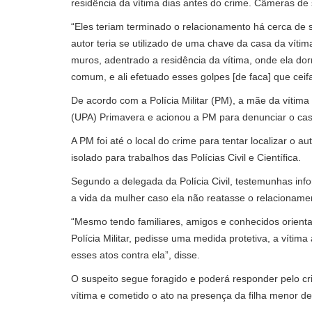
residência da vítima dias antes do crime. Câmeras de
“Eles teriam terminado o relacionamento há cerca de 
autor teria se utilizado de uma chave da casa da vítima
muros, adentrado a residência da vítima, onde ela d
comum, e ali efetuado esses golpes [de faca] que ceif
De acordo com a Polícia Militar (PM), a mãe da vítim
(UPA) Primavera e acionou a PM para denunciar o caso.
A PM foi até o local do crime para tentar localizar o au
isolado para trabalhos das Polícias Civil e Científica.
Segundo a delegada da Polícia Civil, testemunhas i
a vida da mulher caso ela não reatasse o relacioname
“Mesmo tendo familiares, amigos e conhecidos orientad
Polícia Militar, pedisse uma medida protetiva, a víti
esses atos contra ela”, disse.
O suspeito segue foragido e poderá responder pelo cri
vítima e cometido o ato na presença da filha menor d