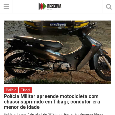
Polícia
Tibagi
Polícia Militar apreende motocicleta com
chassi suprimido em Tibagi; condutor era
menor de idade
Publicado em
7 de abril de 2025
por
Redação Reserva News