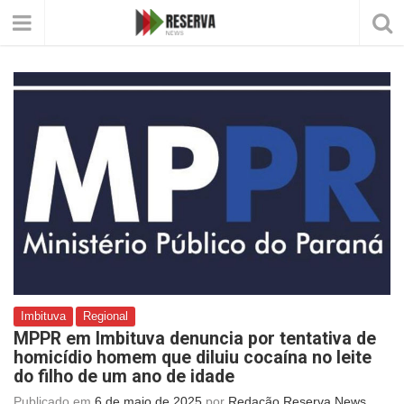
Imbituva
Regional
MPPR em Imbituva denuncia por tentativa de
homicídio homem que diluiu cocaína no leite
do filho de um ano de idade
Publicado em
6 de maio de 2025
por
Redação Reserva News