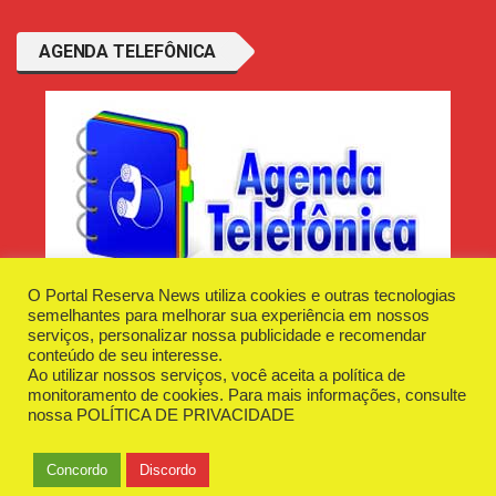
AGENDA TELEFÔNICA
O Portal Reserva News utiliza cookies e outras tecnologias
semelhantes para melhorar sua experiência em nossos
serviços, personalizar nossa publicidade e recomendar
conteúdo de seu interesse.
Ao utilizar nossos serviços, você aceita a política de
Desenvolvido e Hospedado por
Plugin Informática
monitoramento de cookies. Para mais informações, consulte
Reserva News Tecnologia - CNPJ - 42.509.198/0001-83
nossa
POLÍTICA DE PRIVACIDADE
O Portal
Fale Conosco
Politica de Privacidade
Anuncie Aqui
Concordo
Discordo