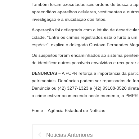
Também foram executadas seis ordens de busca e apre
apreendidos aparelhos celulares, vestimentas e outro
investigação e a elucidação dos fatos.
A operação foi deflagrada com o intuito de desarticula
cidade. “Entre os crimes registrados está o furto a 
espécie”, explica o delegado Gustavo Fernandes Mag
Os suspeitos foram encaminhados ao sistema peniten
de identificar outros possíveis envolvidos e recuperar 
DENÚNCIAS –
A PCPR reforça a importância da parti
patrimoniais. Denúncias podem ser repassadas de f
Denúncia ou (42) 3277-1323 e (42) 99108-3520 direta
o crime estiver acontecendo neste momento, a PMPR d
Fonte – Agência Estadual de Notícias
Noticias Anteriores