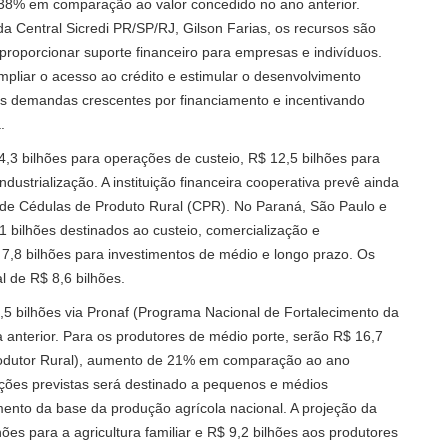
38% em comparação ao valor concedido no ano anterior.
 Central Sicredi PR/SP/RJ, Gilson Farias, os recursos são
proporcionar suporte financeiro para empresas e indivíduos.
mpliar o acesso ao crédito e estimular o desenvolvimento
 demandas crescentes por financiamento e incentivando
.
 24,3 bilhões para operações de custeio, R$ 12,5 bilhões para
dustrialização. A instituição financeira cooperativa prevê ainda
 de Cédulas de Produto Rural (CPR). No Paraná, São Paulo e
,1 bilhões destinados ao custeio, comercialização e
$ 7,8 bilhões para investimentos de médio e longo prazo. Os
 de R$ 8,6 bilhões.
 13,5 bilhões via Pronaf (Programa Nacional de Fortalecimento da
a anterior. Para os produtores de médio porte, serão R$ 16,7
rodutor Rural), aumento de 21% em comparação ao ano
ações previstas será destinado a pequenos e médios
imento da base da produção agrícola nacional. A projeção da
lhões para a agricultura familiar e R$ 9,2 bilhões aos produtores