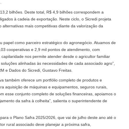
.
13,2 bilhões. Deste total, R$ 4,9 bilhões correspondem a
igados à cadeia de exportação. Neste ciclo, o Sicredi projeta
alternativas mais competitivas diante da valorização da
seu papel como parceiro estratégico do agronegócio. Atuamos de
103 cooperativas e 2,9 mil pontos de atendimento, com
apilaridade nos permite atender desde o agricultor familiar
 soluções alinhadas às necessidades de cada associado agro”,
RM e Dados do Sicredi, Gustavo Freitas.
ativa também oferece um portfólio completo de produtos e
ara aquisição de máquinas e equipamentos, seguros rurais,
m esse conjunto completo de soluções financeiras, apoiamos o
amento da safra à colheita”, salienta o superintendente de
para o Plano Safra 2025/2026, que vai de julho deste ano até o
dutor rural associado deve planejar a próxima safra,