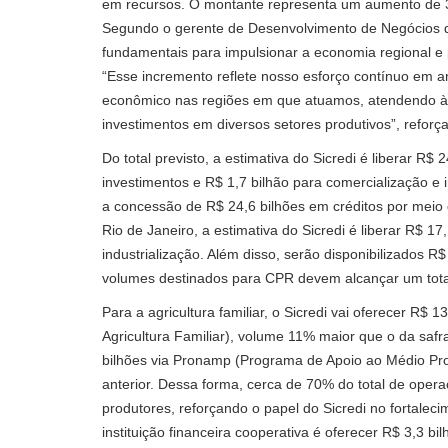
em recursos. O montante representa um aumento de 
Segundo o gerente de Desenvolvimento de Negócios da
fundamentais para impulsionar a economia regional e 
“Esse incremento reflete nosso esforço contínuo em a
econômico nas regiões em que atuamos, atendendo às
investimentos em diversos setores produtivos”, reforça
Do total previsto, a estimativa do Sicredi é liberar R$
investimentos e R$ 1,7 bilhão para comercialização e in
a concessão de R$ 24,6 bilhões em créditos por meio
Rio de Janeiro, a estimativa do Sicredi é liberar R$ 17
industrialização. Além disso, serão disponibilizados R
volumes destinados para CPR devem alcançar um total
Para a agricultura familiar, o Sicredi vai oferecer R$
Agricultura Familiar), volume 11% maior que o da safr
bilhões via Pronamp (Programa de Apoio ao Médio P
anterior. Dessa forma, cerca de 70% do total de oper
produtores, reforçando o papel do Sicredi no fortalec
instituição financeira cooperativa é oferecer R$ 3,3 bi