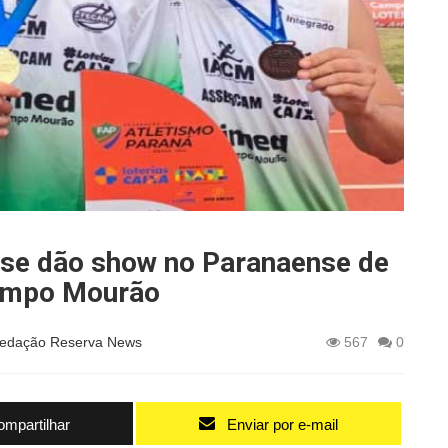
nse dão show no Paranaense de
Campo Mourão
edação Reserva News
567
0
mpartilhar
Enviar por e-mail