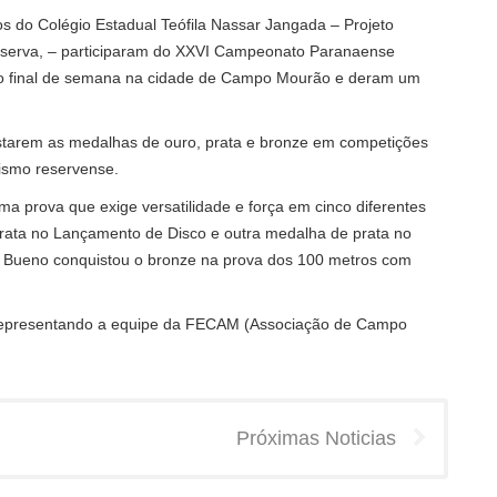
s do Colégio Estadual Teófila Nassar Jangada – Projeto
Reserva, – participaram do XXVI Campeonato Paranaense
timo final de semana na cidade de Campo Mourão e deram um
starem as medalhas de ouro, prata e bronze em competições
tismo reservense.
ma prova que exige versatilidade e força em cinco diferentes
rata no Lançamento de Disco e outra medalha de prata no
s Bueno conquistou o bronze na prova dos 100 metros com
m representando a equipe da FECAM (Associação de Campo
Próximas Noticias