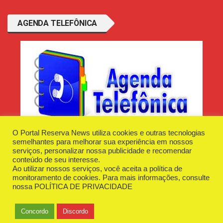
AGENDA TELEFÔNICA
O Portal Reserva News utiliza cookies e outras tecnologias
semelhantes para melhorar sua experiência em nossos
serviços, personalizar nossa publicidade e recomendar
conteúdo de seu interesse.
Ao utilizar nossos serviços, você aceita a política de
Desenvolvido e Hospedado por
Plugin Informática
monitoramento de cookies. Para mais informações, consulte
Reserva News Tecnologia - CNPJ - 42.509.198/0001-83
nossa
POLÍTICA DE PRIVACIDADE
O Portal
Fale Conosco
Politica de Privacidade
Anuncie Aqui
Concordo
Discordo