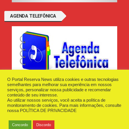
AGENDA TELEFÔNICA
O Portal Reserva News utiliza cookies e outras tecnologias
semelhantes para melhorar sua experiência em nossos
serviços, personalizar nossa publicidade e recomendar
conteúdo de seu interesse.
Ao utilizar nossos serviços, você aceita a política de
Desenvolvido e Hospedado por
Plugin Informática
monitoramento de cookies. Para mais informações, consulte
Reserva News Tecnologia - CNPJ - 42.509.198/0001-83
nossa
POLÍTICA DE PRIVACIDADE
O Portal
Fale Conosco
Politica de Privacidade
Anuncie Aqui
Concordo
Discordo