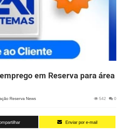
 emprego em Reserva para área
ação Reserva News
542
0
mpartilhar
Enviar por e-mail