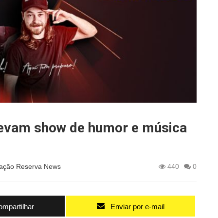
 levam show de humor e música
ação Reserva News
440
0
mpartilhar
Enviar por e-mail