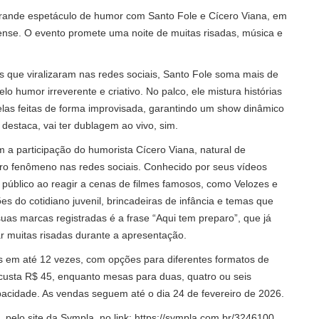
grande espetáculo de humor com Santo Fole e Cícero Viana, em
nse. O evento promete uma noite de muitas risadas, música e
que viralizaram nas redes sociais, Santo Fole soma mais de
 humor irreverente e criativo. No palco, ele mistura histórias
delas feitas de forma improvisada, garantindo um show dinâmico
a destaca, vai ter dublagem ao vivo, sim.
a participação do humorista Cícero Viana, natural de
o fenômeno nas redes sociais. Conhecido por seus vídeos
público ao reagir a cenas de filmes famosos, como Velozes e
s do cotidiano juvenil, brincadeiras de infância e temas que
uas marcas registradas é a frase “Aqui tem preparo”, que já
r muitas risadas durante a apresentação.
s em até 12 vezes, com opções para diferentes formatos de
custa R$ 45, enquanto mesas para duas, quatro ou seis
acidade. As vendas seguem até o dia 24 de fevereiro de 2026.
 pelo site da Sympla, no link:
https://sympla.com.br/3246100