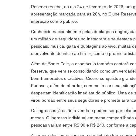
Reserva recebe, no dia 24 de fevereiro de 2026, um 
apresentação marcada para as 20h, no Clube Reserve
interação com o público.
Conhecido nacionalmente pelas dublagens engraçadas 
um milhão de seguidores no Instagram e se destaca pelo
pessoais, música, gaita e dublagens ao vivo, muitas 
e envolvente do início ao fim. E, como o próprio artist
Além de Santo Fole, o espetáculo também contará com 
Reserva, que vem se consolidando como um verdadeir
bem-humorados e criativos, Cícero conquistou grande 
Furiosos, além de abordar, com muito carisma, situaçõe
despertam identificação imediata do público. Uma de s
virou bordão entre seus seguidores e promete arranca
Os ingressos já estão à venda e podem ser parcelado
mesas. O ingresso individual em mesa compartilhada 
pessoas variam entre R$ 90 e R$ 240, conforme a cap
A compra dos ingressos pode ser feita de forma online,