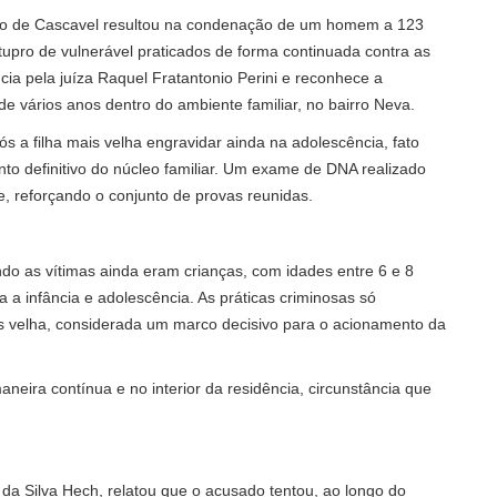
ário de Cascavel resultou na condenação de um homem a 123
upro de vulnerável praticados de forma continuada contra as
ncia pela juíza Raquel Fratantonio Perini e reconhece a
e vários anos dentro do ambiente familiar, no bairro Neva.
s a filha mais velha engravidar ainda na adolescência, fato
nto definitivo do núcleo familiar. Um exame de DNA realizado
, reforçando o conjunto de provas reunidas.
ndo as vítimas ainda eram crianças, com idades entre 6 e 8
 a infância e adolescência. As práticas criminosas só
s velha, considerada um marco decisivo para o acionamento da
eira contínua e no interior da residência, circunstância que
 da Silva Hech, relatou que o acusado tentou, ao longo do