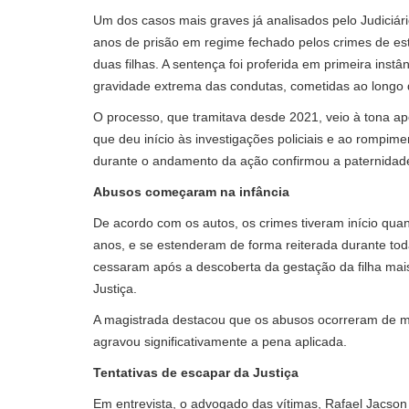
Um dos casos mais graves já analisados pelo Judici
anos de prisão em regime fechado pelos crimes de est
duas filhas. A sentença foi proferida em primeira instâ
gravidade extrema das condutas, cometidas ao longo d
O processo, que tramitava desde 2021, veio à tona apó
que deu início às investigações policiais e ao rompime
durante o andamento da ação confirmou a paternidade
Abusos começaram na infância
De acordo com os autos, os crimes tiveram início qua
anos, e se estenderam de forma reiterada durante toda
cessaram após a descoberta da gestação da filha mai
Justiça.
A magistrada destacou que os abusos ocorreram de man
agravou significativamente a pena aplicada.
Tentativas de escapar da Justiça
Em entrevista, o advogado das vítimas, Rafael Jacson