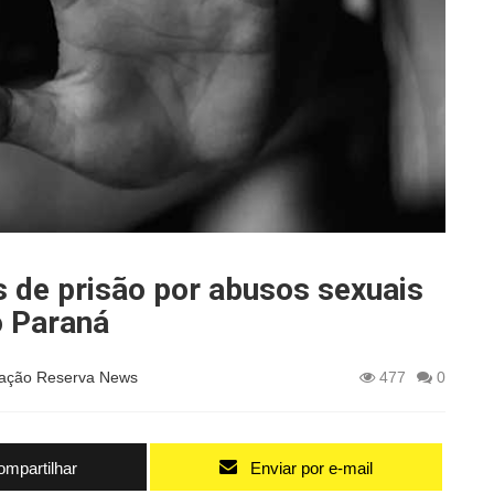
 de prisão por abusos sexuais
o Paraná
ação Reserva News
477
0
mpartilhar
Enviar por e-mail