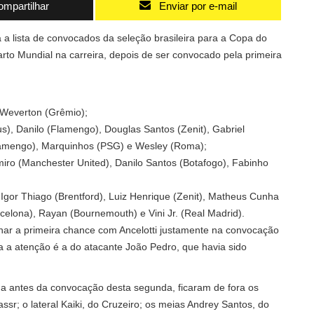
mpartilhar
Enviar por e-mail
a a lista de convocados da seleção brasileira para a Copa do
to Mundial na carreira, depois de ser convocado pela primeira
e Weverton (Grêmio);
), Danilo (Flamengo), Douglas Santos (Zenit), Gabriel
(Flamengo), Marquinhos (PSG) e Wesley (Roma);
ro (Manchester United), Danilo Santos (Botafogo), Fabinho
), Igor Thiago (Brentford), Luiz Henrique (Zenit), Matheus Cunha
elona), Rayan (Bournemouth) e Vini Jr. (Real Madrid).
har a primeira chance com Ancelotti justamente na convocação
a atenção é a do atacante João Pedro, que havia sido
ma antes da convocação desta segunda, ficaram de fora os
ssr; o lateral Kaiki, do Cruzeiro; os meias Andrey Santos, do