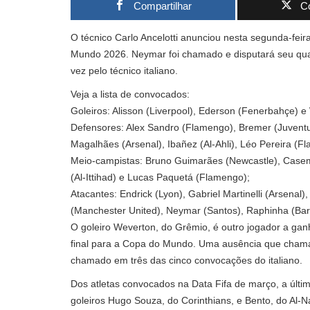
Compartilhar
Co
O técnico Carlo Ancelotti anunciou nesta segunda-feir
Mundo 2026. Neymar foi chamado e disputará seu quar
vez pelo técnico italiano.
Veja a lista de convocados:
Goleiros: Alisson (Liverpool), Ederson (Fenerbahçe) 
Defensores: Alex Sandro (Flamengo), Bremer (Juventus
Magalhães (Arsenal), Ibañez (Al-Ahli), Léo Pereira 
Meio-campistas: Bruno Guimarães (Newcastle), Casemi
(Al-Ittihad) e Lucas Paquetá (Flamengo);
Atacantes: Endrick (Lyon), Gabriel Martinelli (Arsenal
(Manchester United), Neymar (Santos), Raphinha (Barc
O goleiro Weverton, do Grêmio, é outro jogador a gan
final para a Copa do Mundo. Uma ausência que chama 
chamado em três das cinco convocações do italiano.
Dos atletas convocados na Data Fifa de março, a últi
goleiros Hugo Souza, do Corinthians, e Bento, do Al-Na