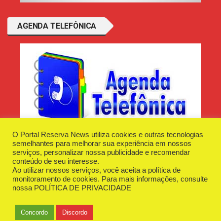
AGENDA TELEFÔNICA
O Portal Reserva News utiliza cookies e outras tecnologias
semelhantes para melhorar sua experiência em nossos
serviços, personalizar nossa publicidade e recomendar
conteúdo de seu interesse.
Ao utilizar nossos serviços, você aceita a política de
Desenvolvido e Hospedado por
Plugin Informática
monitoramento de cookies. Para mais informações, consulte
Reserva News Tecnologia - CNPJ - 42.509.198/0001-83
nossa
POLÍTICA DE PRIVACIDADE
O Portal
Fale Conosco
Politica de Privacidade
Anuncie Aqui
Concordo
Discordo