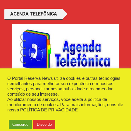
AGENDA TELEFÔNICA
O Portal Reserva News utiliza cookies e outras tecnologias
semelhantes para melhorar sua experiência em nossos
serviços, personalizar nossa publicidade e recomendar
conteúdo de seu interesse.
Ao utilizar nossos serviços, você aceita a política de
Desenvolvido e Hospedado por
Plugin Informática
monitoramento de cookies. Para mais informações, consulte
Reserva News Tecnologia - CNPJ - 42.509.198/0001-83
nossa
POLÍTICA DE PRIVACIDADE
O Portal
Fale Conosco
Politica de Privacidade
Anuncie Aqui
Concordo
Discordo