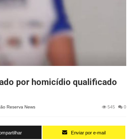
nado por homicídio qualificado
ão Reserva News
545
0
mpartilhar
Enviar por e-mail