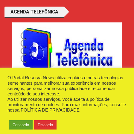
AGENDA TELEFÔNICA
O Portal Reserva News utiliza cookies e outras tecnologias
semelhantes para melhorar sua experiência em nossos
serviços, personalizar nossa publicidade e recomendar
conteúdo de seu interesse.
Ao utilizar nossos serviços, você aceita a política de
Desenvolvido e Hospedado por
Plugin Informática
monitoramento de cookies. Para mais informações, consulte
Reserva News Tecnologia - CNPJ - 42.509.198/0001-83
nossa
POLÍTICA DE PRIVACIDADE
O Portal
Fale Conosco
Politica de Privacidade
Anuncie Aqui
Concordo
Discordo