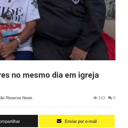
es no mesmo dia em igreja
ão Reserva News
163
0
mpartilhar
Enviar por e-mail