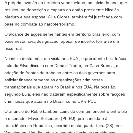
A própria invasão do território venezuelano, no início do ano, que
resultou na deposição e captura do então presidente Nicolás
Maduro e sua esposa, Cilia Glores, também foi justificada com
base no combate ao narcoterrorismo.
O alcance de ações semelhantes em território brasileiro, com
base nesta nova designação, apesar de incerto, torna-se um
risco real.
No início deste mês, em visita aos EUA , o presidente Luiz Inácio
Lula da Silva discutiu com Donald Trump, na Casa Branca, a
adoção de frentes de trabalho entre os dois governos para
asfixiar financeiramente as organizações criminosas
transnacionais que atuam no Brasil e nos EUA. Na ocasião,
segundo Lula, eles não trataram especificamente sobre facções
criminosas que atuam no Brasil, como CV e PCC.
O anúncio de Rubio também coincide com um encontro entre ele
e o senador Flávio Bolsonaro (PL-RJ), pré-candidato à
presidência da República, ocorrido nesta quarta-feira (28), em
Washington. Um dia antes, o senador havia se reunido com