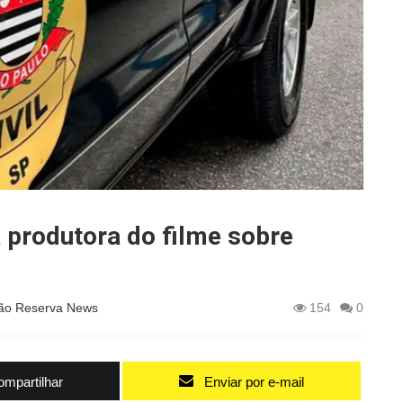
 produtora do filme sobre
ão Reserva News
154
0
mpartilhar
Enviar por e-mail