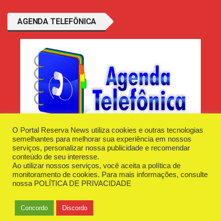
AGENDA TELEFÔNICA
O Portal Reserva News utiliza cookies e outras tecnologias
semelhantes para melhorar sua experiência em nossos
serviços, personalizar nossa publicidade e recomendar
conteúdo de seu interesse.
Ao utilizar nossos serviços, você aceita a política de
Desenvolvido e Hospedado por
Plugin Informática
monitoramento de cookies. Para mais informações, consulte
Reserva News Tecnologia - CNPJ - 42.509.198/0001-83
nossa
POLÍTICA DE PRIVACIDADE
O Portal
Fale Conosco
Politica de Privacidade
Anuncie Aqui
Concordo
Discordo