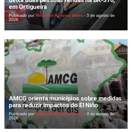
deixa duas pessoas feridas na BR-376,
em Ortigueira
Publicado por
Redação Reserva News
-
3 de agosto de
2026
AMCG orienta municípios sobre medidas
para reduzir impactos do El Niño
Publicado por
Redação Reserva News
-
3 de agosto de
2026