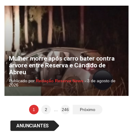
Mulher morre após carro bater contra
árvore entre Reserva e Cândido de
Abreu
Publicado por
Redação Reserva News
-
3 de agosto de
2026
Paginação
1
2
…
246
Próximo
de
posts
ANUNCIANTES