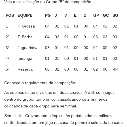
Veja a classificação do Grupo “B” da competição:
POS
EQUIPE
PG
J
V
E
D
GP
GC
SG
POS
EQUIPE
PG
J
V
E
D
GP
GC
SG
1º
P. Grossa
04
02
01
01
00
04
02
02
2º
T. Borba
04
02
01
00
01
03
03
00
3º
Jaguariaíva
03
01
01
00
00
02
00
02
4º
Ipiranga
01
01
00
01
00
01
01
00
5º
Reserva
00
02
00
00
01
02
06
-04
Conheça o regulamento da competição:
As equipes estão divididas em duas chaves, A e B, com jogos
dentro do grupo, turno único, classificando os 2 primeiros
colocados de cada grupo para semifinal.
Semifinal – Cruzamento olímpico: As partidas das semifinais
serão disputas em um jogo na casa do primeiro colocado de cada