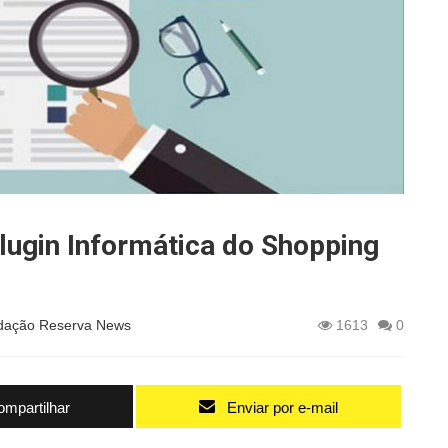
lugin Informática do Shopping
dação Reserva News
1613
0
mpartilhar
Enviar por e-mail