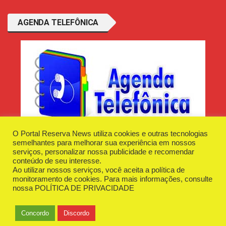
AGENDA TELEFÔNICA
O Portal Reserva News utiliza cookies e outras tecnologias
semelhantes para melhorar sua experiência em nossos
serviços, personalizar nossa publicidade e recomendar
conteúdo de seu interesse.
Ao utilizar nossos serviços, você aceita a política de
Desenvolvido e Hospedado por
Plugin Informática
monitoramento de cookies. Para mais informações, consulte
Reserva News Tecnologia - CNPJ - 42.509.198/0001-83
nossa
POLÍTICA DE PRIVACIDADE
O Portal
Fale Conosco
Politica de Privacidade
Anuncie Aqui
Concordo
Discordo