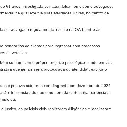
de 61 anos, investigado por atuar falsamente como advogado.
mercial na qual exercia suas atividades ilícitas, no centro de
 de ser advogado regularmente inscrito na OAB. Entre as
de honorários de clientes para ingressar com processos
tos de veículos.
mbém sofriam com o próprio prejuízo psicológico, tendo em vista
ativa que jamais seria protocolada ou atendida”, explica o
ciais e já havia sido preso em flagrante em dezembro de 2024
asião, foi constatado que o número da carteirinha pertencia a
ompletou.
ustiça, os policiais civis realizaram diligências e localizaram