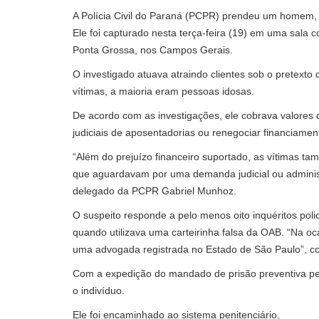
A Polícia Civil do Paraná (PCPR) prendeu um homem, 
Ele foi capturado nesta terça-feira (19) em uma sala co
Ponta Grossa, nos Campos Gerais.
O investigado atuava atraindo clientes sob o pretexto
vítimas, a maioria eram pessoas idosas.
De acordo com as investigações, ele cobrava valores 
judiciais de aposentadorias ou renegociar financiamen
“Além do prejuízo financeiro suportado, as vítimas ta
que aguardavam por uma demanda judicial ou administr
delegado da PCPR Gabriel Munhoz.
O suspeito responde a pelo menos oito inquéritos poli
quando utilizava uma carteirinha falsa da OAB. “Na oc
uma advogada registrada no Estado de São Paulo”, c
Com a expedição do mandado de prisão preventiva pela j
o indivíduo.
Ele foi encaminhado ao sistema penitenciário,