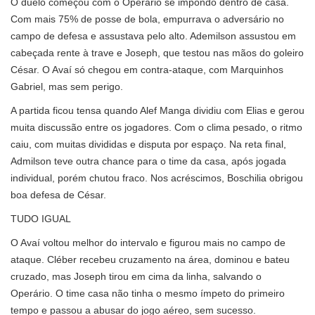
O duelo começou com o Operário se impondo dentro de casa.
Com mais 75% de posse de bola, empurrava o adversário no
campo de defesa e assustava pelo alto. Ademilson assustou em
cabeçada rente à trave e Joseph, que testou nas mãos do goleiro
César. O Avaí só chegou em contra-ataque, com Marquinhos
Gabriel, mas sem perigo.
A partida ficou tensa quando Alef Manga dividiu com Elias e gerou
muita discussão entre os jogadores. Com o clima pesado, o ritmo
caiu, com muitas divididas e disputa por espaço. Na reta final,
Admilson teve outra chance para o time da casa, após jogada
individual, porém chutou fraco. Nos acréscimos, Boschilia obrigou
boa defesa de César.
TUDO IGUAL
O Avaí voltou melhor do intervalo e figurou mais no campo de
ataque. Cléber recebeu cruzamento na área, dominou e bateu
cruzado, mas Joseph tirou em cima da linha, salvando o
Operário. O time casa não tinha o mesmo ímpeto do primeiro
tempo e passou a abusar do jogo aéreo, sem sucesso.