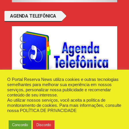
AGENDA TELEFÔNICA
O Portal Reserva News utiliza cookies e outras tecnologias
semelhantes para melhorar sua experiência em nossos
serviços, personalizar nossa publicidade e recomendar
conteúdo de seu interesse.
Ao utilizar nossos serviços, você aceita a política de
Desenvolvido e Hospedado por
Plugin Informática
monitoramento de cookies. Para mais informações, consulte
Reserva News Tecnologia - CNPJ - 42.509.198/0001-83
nossa
POLÍTICA DE PRIVACIDADE
O Portal
Fale Conosco
Politica de Privacidade
Anuncie Aqui
Concordo
Discordo