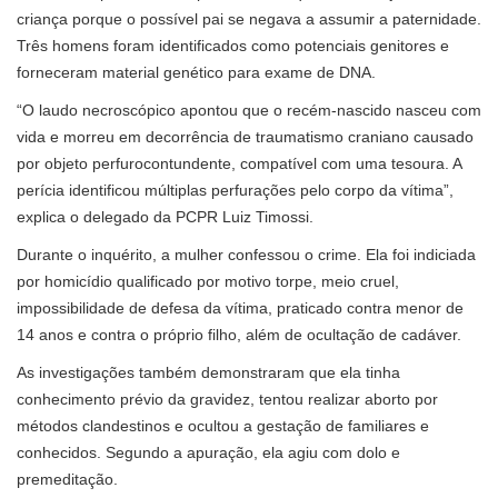
criança porque o possível pai se negava a assumir a paternidade.
Três homens foram identificados como potenciais genitores e
forneceram material genético para exame de DNA.
“O laudo necroscópico apontou que o recém-nascido nasceu com
vida e morreu em decorrência de traumatismo craniano causado
por objeto perfurocontundente, compatível com uma tesoura. A
perícia identificou múltiplas perfurações pelo corpo da vítima”,
explica o delegado da PCPR Luiz Timossi.
Durante o inquérito, a mulher confessou o crime. Ela foi indiciada
por homicídio qualificado por motivo torpe, meio cruel,
impossibilidade de defesa da vítima, praticado contra menor de
14 anos e contra o próprio filho, além de ocultação de cadáver.
As investigações também demonstraram que ela tinha
conhecimento prévio da gravidez, tentou realizar aborto por
métodos clandestinos e ocultou a gestação de familiares e
conhecidos. Segundo a apuração, ela agiu com dolo e
premeditação.