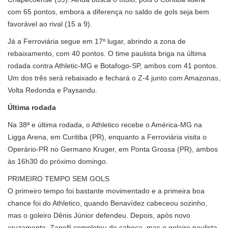
com 65 pontos, embora a diferença no saldo de gols seja bem
favorável ao rival (15 a 9).
Já a Ferroviária segue em 17º lugar, abrindo a zona de
rebaixamento, com 40 pontos. O time paulista briga na última
rodada contra Athletic-MG e Botafogo-SP, ambos com 41 pontos.
Um dos três será rebaixado e fechará o Z-4 junto com Amazonas,
Volta Redonda e Paysandu.
Última rodada
Na 38ª e última rodada, o Athletico recebe o América-MG na
Ligga Arena, em Curitiba (PR), enquanto a Ferroviária visita o
Operário-PR no Germano Kruger, em Ponta Grossa (PR), ambos
às 16h30 do próximo domingo.
PRIMEIRO TEMPO SEM GOLS
O primeiro tempo foi bastante movimentado e a primeira boa
chance foi do Athletico, quando Benavídez cabeceou sozinho,
mas o goleiro Dênis Júnior defendeu. Depois, após novo
cruzamento, Zapelli completou de cabeça, mas o goleiro paulista