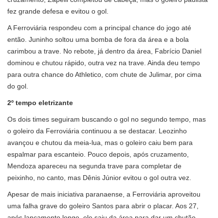
fez grande defesa e evitou o gol.
A Ferroviária respondeu com a principal chance do jogo até
então. Juninho soltou uma bomba de fora da área e a bola
carimbou a trave. No rebote, já dentro da área, Fabrício Daniel
dominou e chutou rápido, outra vez na trave. Ainda deu tempo
para outra chance do Athletico, com chute de Julimar, por cima
do gol.
2º tempo eletrizante
Os dois times seguiram buscando o gol no segundo tempo, mas
o goleiro da Ferroviária continuou a se destacar. Leozinho
avançou e chutou da meia-lua, mas o goleiro caiu bem para
espalmar para escanteio. Pouco depois, após cruzamento,
Mendoza apareceu na segunda trave para completar de
peixinho, no canto, mas Dênis Júnior evitou o gol outra vez.
Apesar de mais iniciativa paranaense, a Ferroviária aproveitou
uma falha grave do goleiro Santos para abrir o placar. Aos 27,
após lançamento longo, ele saiu da área para dar um chutão,