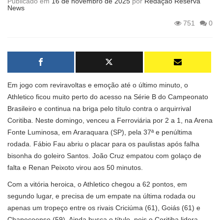
Publicado em
16 de novembro de 2025
por
Redação Reserva
News
751
0
Em jogo com reviravoltas e emoção até o último minuto, o
Athletico ficou muito perto do acesso na Série B do Campeonato
Brasileiro e continua na briga pelo título contra o arquirrival
Coritiba. Neste domingo, venceu a Ferroviária por 2 a 1, na Arena
Fonte Luminosa, em Araraquara (SP), pela 37ª e penúltima
rodada. Fábio Fau abriu o placar para os paulistas após falha
bisonha do goleiro Santos. João Cruz empatou com golaço de
falta e Renan Peixoto virou aos 50 minutos.
Com a vitória heroica, o Athletico chegou a 62 pontos, em
segundo lugar, e precisa de um empate na última rodada ou
apenas um tropeço entre os rivais Criciúma (61), Goiás (61) e
Chapecoense (59). Ainda busca o título, pois o Coritiba lidera