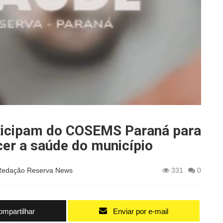
rticipam do COSEMS Paraná para
cer a saúde do município
Redação Reserva News
331
0
mpartilhar
Enviar por e-mail