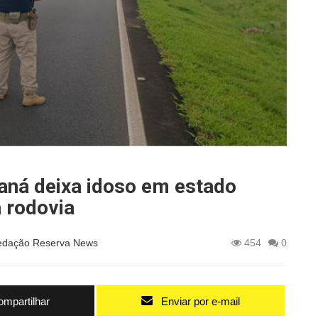
aná deixa idoso em estado
a rodovia
edação Reserva News
454
0
mpartilhar
Enviar por e-mail