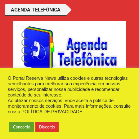
AGENDA TELEFÔNICA
O Portal Reserva News utiliza cookies e outras tecnologias
semelhantes para melhorar sua experiência em nossos
serviços, personalizar nossa publicidade e recomendar
conteúdo de seu interesse.
Ao utilizar nossos serviços, você aceita a política de
Desenvolvido e Hospedado por
Plugin Informática
monitoramento de cookies. Para mais informações, consulte
Reserva News Tecnologia - CNPJ - 42.509.198/0001-83
nossa
POLÍTICA DE PRIVACIDADE
O Portal
Fale Conosco
Politica de Privacidade
Anuncie Aqui
Concordo
Discordo