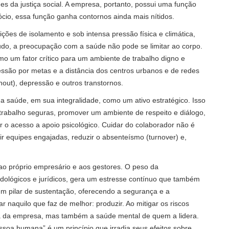
es da justiça social. A empresa, portanto, possui uma função
ócio, essa função ganha contornos ainda mais nítidos.
ões de isolamento e sob intensa pressão física e climática,
do, a preocupação com a saúde não pode se limitar ao corpo.
o um fator crítico para um ambiente de trabalho digno e
ressão por metas e a distância dos centros urbanos e de redes
out), depressão e outros transtornos.
a saúde, em sua integralidade, como um ativo estratégico. Isso
trabalho seguras, promover um ambiente de respeito e diálogo,
ar o acesso a apoio psicológico. Cuidar do colaborador não é
r equipes engajadas, reduzir o absenteísmo (turnover) e,
 ao próprio empresário e aos gestores. O peso da
adológicos e jurídicos, gera um estresse contínuo que também
um pilar de sustentação, oferecendo a segurança e a
r naquilo que faz de melhor: produzir. Ao mitigar os riscos
ira da empresa, mas também a saúde mental de quem a lidera.
ssoa humana” é um princípio que irradia seus efeitos sobre