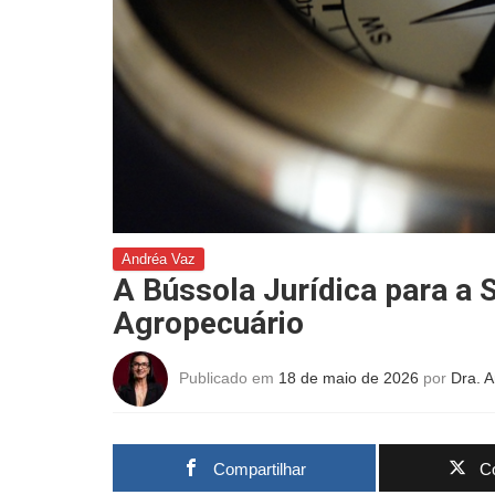
Andréa Vaz
A Bússola Jurídica para a 
Agropecuário
Publicado em
18 de maio de 2026
por
Dra. 
Compartilhar
Co