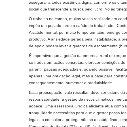
assegurar a todos existência digna, conforme os ditam
social que transcende a busca pelo lucro. No agroneg
O trabalho no campo, muitas vezes realizado em condiç
impõe um pesado fardo à saúde do trabalhador. Contu
A saúde mental, por muito tempo um tabu, emerge com
produtivo. A ansiedade gerada pela instabilidade, a p
de apoio podem levar a quadros de esgotamento (burn
É imperativo que a gestão da empresa rural enxergue 
se traduz em ações concretas: oferecer condições de 
garantir pausas adequadas e, quando possível, facilit
apenas uma obrigação legal, mas a base para construi
consequentemente, aumentar a produtividade.
Essa preocupação, vale ressaltar, deve ser estendida
responsabilidade, a gestão de riscos climáticos, merc
adoece. Uma assessoria jurídica eficiente atua como 
tranquilidade necessárias para que o gestor possa foca
legais, a consultoria protege não só a saúde finance
Como adverte Sarlet (2015, p. 78), “a dignidade da pe