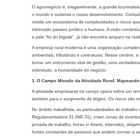
O agronegócio é, inegavelmente, a grande locomotiva 
o mundo e sustenta o nosso desenvolvimento. Contudo,
reside um ecossistema de complexidades e riscos que
intrincado passivo jurídico e humano. A visão românti
e pelo “fio do bigode”, já não encontra amparo na real
A empresa rural moderna é uma organização complexa,
ambientais, tributárias e contratuais. Nesse cenário, a
tornar um instrumento vital de gestão, uma verdadeir
sobretudo, a humanidade do negócio.
1. O Campo Minado da Atividade Rural: Mapeando 
A atividade empresarial no campo opera sobre um terr
também para o surgimento de litígios. Os riscos são 
No âmbito trabalhista, as particularidades do trabalho
Regulamentadora 31 (NR-31), criam zonas de incertez
jornada de trabalho, horas in itinere, intervalos, alo
fontes constantes de passivos que podem corroer a s