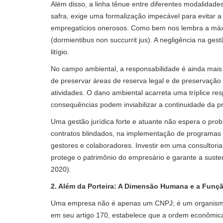
Além disso, a linha tênue entre diferentes modalidade
safra, exige uma formalização impecável para evitar 
empregatícios onerosos. Como bem nos lembra a máxim
(dormientibus non succurrit jus). A negligência na ge
litígio.
No campo ambiental, a responsabilidade é ainda mais s
de preservar áreas de reserva legal e de preservação
atividades. O dano ambiental acarreta uma tríplice resp
consequências podem inviabilizar a continuidade da pr
Uma gestão jurídica forte e atuante não espera o prob
contratos blindados, na implementação de programas d
gestores e colaboradores. Investir em uma consultoria 
protege o patrimônio do empresário e garante a sust
2020).
2. Além da Porteira: A Dimensão Humana e a Funçã
Uma empresa não é apenas um CNPJ; é um organismo v
em seu artigo 170, estabelece que a ordem econômica