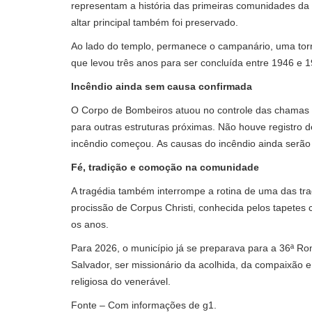
representam a história das primeiras comunidades da 
altar principal também foi preservado.
Ao lado do templo, permanece o campanário, uma torr
que levou três anos para ser concluída entre 1946 e 19
Incêndio ainda sem causa confirmada
O Corpo de Bombeiros atuou no controle das chamas e
para outras estruturas próximas. Não houve registro 
incêndio começou. As causas do incêndio ainda serão 
Fé, tradição e comoção na comunidade
A tragédia também interrompe a rotina de uma das trad
procissão de Corpus Christi, conhecida pelos tapetes c
os anos.
Para 2026, o município já se preparava para a 36ª Ro
Salvador, ser missionário da acolhida, da compaixão
religiosa do venerável.
Fonte – Com informações de g1.