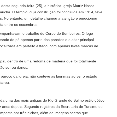
desta segunda-feira (25), a histórica Igreja Matriz Nossa
úcha. O templo, cuja construção foi concluída em 1914, teve
as. No entanto, um detalhe chamou a atenção e emocionou
cta entre os escombros.
acompanhavam o trabalho do Corpo de Bombeiros. O fogo
xando de pé apenas parte das paredes e o altar principal.
 localizada em perfeito estado, com apenas leves marcas de
ipal, dentro de uma redoma de madeira que foi totalmente
ão sofreu danos.
pároco da igreja, não conteve as lágrimas ao ver o estado
larou.
da uma das mais antigas do Rio Grande do Sul no estilo gótico.
ez anos depois. Segundo registros da Secretaria de Turismo de
 composto por três nichos, além de imagens sacras que