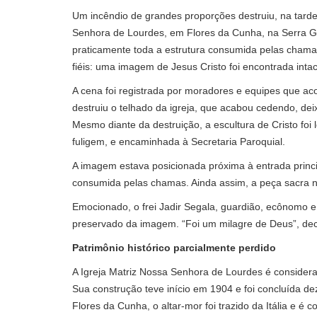
Um incêndio de grandes proporções destruiu, na tarde 
Senhora de Lourdes, em Flores da Cunha, na Serra Ga
praticamente toda a estrutura consumida pelas cham
fiéis: uma imagem de Jesus Cristo foi encontrada inta
A cena foi registrada por moradores e equipes que 
destruiu o telhado da igreja, que acabou cedendo, dei
Mesmo diante da destruição, a escultura de Cristo foi
fuligem, e encaminhada à Secretaria Paroquial.
A imagem estava posicionada próxima à entrada princ
consumida pelas chamas. Ainda assim, a peça sacra n
Emocionado, o frei Jadir Segala, guardião, ecônomo e 
preservado da imagem. “Foi um milagre de Deus”, dec
Patrimônio histórico parcialmente perdido
A Igreja Matriz Nossa Senhora de Lourdes é considera
Sua construção teve início em 1904 e foi concluída d
Flores da Cunha, o altar-mor foi trazido da Itália e é