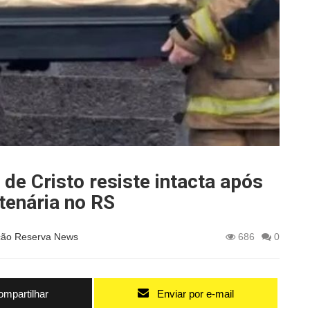
de Cristo resiste intacta após
ntenária no RS
ão Reserva News
686
0
mpartilhar
Enviar por e-mail