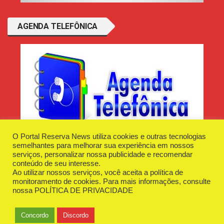
AGENDA TELEFÔNICA
O Portal Reserva News utiliza cookies e outras tecnologias
semelhantes para melhorar sua experiência em nossos
serviços, personalizar nossa publicidade e recomendar
conteúdo de seu interesse.
Ao utilizar nossos serviços, você aceita a política de
Desenvolvido e Hospedado por
Plugin Informática
monitoramento de cookies. Para mais informações, consulte
Reserva News Tecnologia - CNPJ - 42.509.198/0001-83
nossa
POLÍTICA DE PRIVACIDADE
O Portal
Fale Conosco
Politica de Privacidade
Anuncie Aqui
Concordo
Discordo