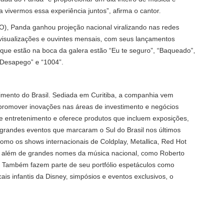
 vivermos essa experiência juntos”, afirma o cantor.
), Panda ganhou projeção nacional viralizando nas redes
e visualizações e ouvintes mensais, com seus lançamentos
s que estão na boca da galera estão “Eu te seguro”, “Baqueado”,
 “Desapego” e “1004”.
mento do Brasil. Sediada em Curitiba, a companhia vem
 promover inovações nas áreas de investimento e negócios
de entretenimento e oferece produtos que incluem exposições,
os grandes eventos que marcaram o Sul do Brasil nos últimos
mo os shows internacionais de Coldplay, Metallica, Red Hot
li, além de grandes nomes da música nacional, como Roberto
e. Também fazem parte de seu portfólio espetáculos como
ais infantis da Disney, simpósios e eventos exclusivos, o