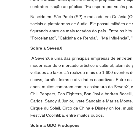
confraternização ao público. “Eu espero por vocês para
Nascido em São Paulo (SP) e radicado em Goiânia (GO
sociais e plataformas de áudio. Ele possui milhões d
figurando entre os mais tocados do país. Entre os hit
“Porcelanato”, “Calcinha de Renda”, “Má Influência”,
Sobre a SevenX
A SevenX é uma das principais empresas de entreteni
modernizando o mercado artístico e cultural, além de
voltados ao lazer. Já realizou mais de 1.600 eventos 
shows, turnês, feiras e atividades esportivas. Entre 
anos, muitos contaram com a assinatura da SevenX, co
Chili Peppers, Foo Fighters, Bon Jovi e Andrea Bocel
Carlos, Sandy & Junior, Ivete Sangalo e Marisa Mont
Cirque du Soleil, Circo da China e Disney on Ice, music
Festival Coolritiba, entre muitos outros.
Sobre a GDO Produções