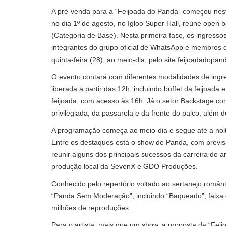
A pré-venda para a “Feijoada do Panda” começou nesta
no dia 1º de agosto, no Igloo Super Hall, reúne open
(Categoria de Base). Nesta primeira fase, os ingress
integrantes do grupo oficial de WhatsApp e membros 
quinta-feira (28), ao meio-dia, pelo site feijoadadopan
O evento contará com diferentes modalidades de ingre
liberada a partir das 12h, incluindo buffet da feijoa
feijoada, com acesso às 16h. Já o setor Backstage co
privilegiada, da passarela e da frente do palco, além d
A programação começa ao meio-dia e segue até a noite 
Entre os destaques está o show de Panda, com previsã
reunir alguns dos principais sucessos da carreira do 
produção local da SevenX e GDO Produções.
Conhecido pelo repertório voltado ao sertanejo român
“Panda Sem Moderação”, incluindo “Baqueado”, faixa qu
milhões de reproduções.
Para o artista, mais que um show, a proposta da “Feij