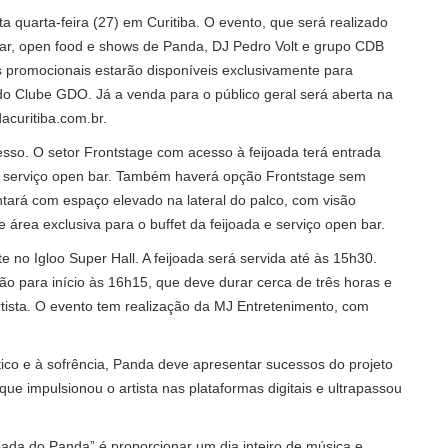
 quarta-feira (27) em Curitiba. O evento, que será realizado
 bar, open food e shows de Panda, DJ Pedro Volt e grupo CDB
os promocionais estarão disponíveis exclusivamente para
do Clube GDO. Já a venda para o público geral será aberta na
dacuritiba.com.br.
sso. O setor Frontstage com acesso à feijoada terá entrada
da e serviço open bar. Também haverá opção Frontstage sem
ntará com espaço elevado na lateral do palco, com visão
e área exclusiva para o buffet da feijoada e serviço open bar.
no Igloo Super Hall. A feijoada será servida até às 15h30.
o para início às 16h15, que deve durar cerca de três horas e
artista. O evento tem realização da MJ Entretenimento, com
tico e à sofrência, Panda deve apresentar sucessos do projeto
e impulsionou o artista nas plataformas digitais e ultrapassou
oada do Panda” é proporcionar um dia inteiro de música e