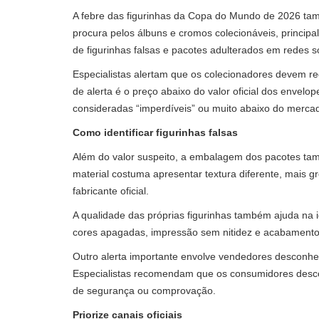
A febre das figurinhas da Copa do Mundo de 2026 tam
procura pelos álbuns e cromos colecionáveis, princi
de figurinhas falsas e pacotes adulterados em redes s
Especialistas alertam que os colecionadores devem red
de alerta é o preço abaixo do valor oficial dos envel
consideradas “imperdíveis” ou muito abaixo do mercad
Como identificar figurinhas falsas
Além do valor suspeito, a embalagem dos pacotes tamb
material costuma apresentar textura diferente, mais g
fabricante oficial.
A qualidade das próprias figurinhas também ajuda na 
cores apagadas, impressão sem nitidez e acabamento
Outro alerta importante envolve vendedores desconhe
Especialistas recomendam que os consumidores desc
de segurança ou comprovação.
Priorize canais oficiais