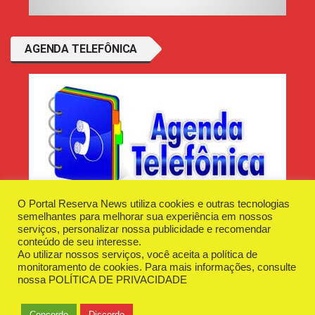
AGENDA TELEFÔNICA
O Portal Reserva News utiliza cookies e outras tecnologias
semelhantes para melhorar sua experiência em nossos
serviços, personalizar nossa publicidade e recomendar
conteúdo de seu interesse.
Ao utilizar nossos serviços, você aceita a política de
Desenvolvido e Hospedado por
Plugin Informática
monitoramento de cookies. Para mais informações, consulte
Reserva News Tecnologia - CNPJ - 42.509.198/0001-83
nossa
POLÍTICA DE PRIVACIDADE
O Portal
Fale Conosco
Politica de Privacidade
Anuncie Aqui
Concordo
Discordo