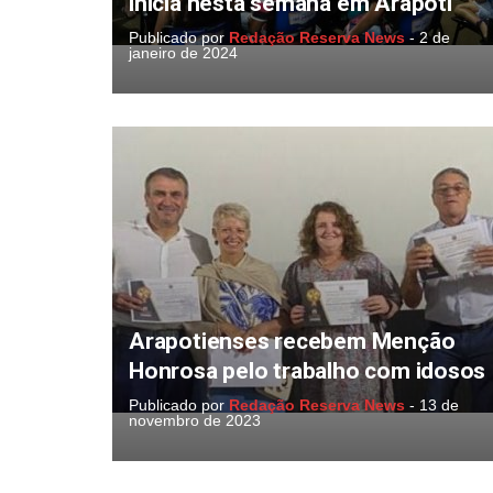
inicia nesta semana em Arapoti
Publicado por
Redação Reserva News
-
2 de
janeiro de 2024
Arapotienses recebem Menção
Honrosa pelo trabalho com idosos
Publicado por
Redação Reserva News
-
13 de
novembro de 2023