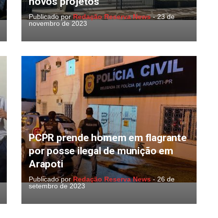
novos projetos
Publicado por
Redação Reserva News
-
23 de
novembro de 2023
PCPR prende homem em flagrante
por posse ilegal de munição em
Arapoti
Publicado por
Redação Reserva News
-
26 de
setembro de 2023