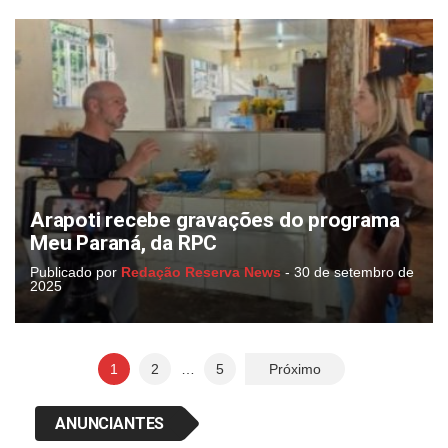
Arapoti recebe gravações do programa
Meu Paraná, da RPC
Publicado por
Redação Reserva News
-
30 de setembro de
2025
Paginação
1
2
…
5
Próximo
de
posts
ANUNCIANTES