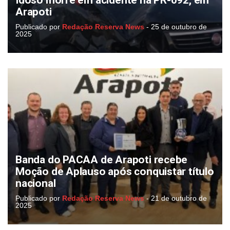
Idoso morre em acidente na PR-092, em
Arapoti
Publicado por
Redação Reserva News
-
25 de outubro de
2025
Banda do PACAA de Arapoti recebe
Moção de Aplauso após conquistar título
nacional
Publicado por
Redação Reserva News
-
21 de outubro de
2025