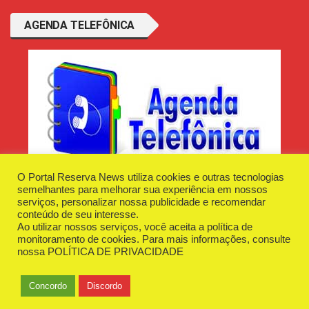
AGENDA TELEFÔNICA
O Portal Reserva News utiliza cookies e outras tecnologias
semelhantes para melhorar sua experiência em nossos
serviços, personalizar nossa publicidade e recomendar
conteúdo de seu interesse.
Ao utilizar nossos serviços, você aceita a política de
Desenvolvido e Hospedado por
Plugin Informática
monitoramento de cookies. Para mais informações, consulte
Reserva News Tecnologia - CNPJ - 42.509.198/0001-83
nossa
POLÍTICA DE PRIVACIDADE
O Portal
Fale Conosco
Politica de Privacidade
Anuncie Aqui
Concordo
Discordo